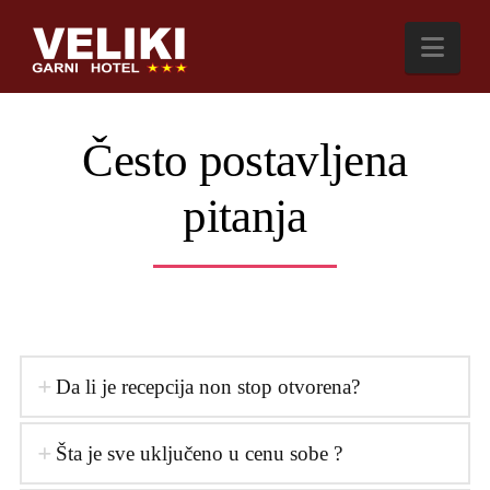
Nav
Često postavljena
pitanja
Da li je recepcija non stop otvorena?
Šta je sve uključeno u cenu sobe ?