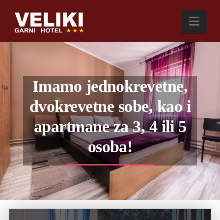
Nav
Imamo jednokrevetne,
dvokrevetne sobe, kao i
apartmane za 3, 4 ili 5
osoba!