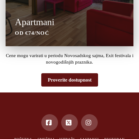
Apartmani
OD €74/NOĆ
Cene mogu varirati u periodu Novosadskog sajma, Exit festivala i
novogodišnjih praznika.
Proverite dostupnost
Facebook
X
Instagram